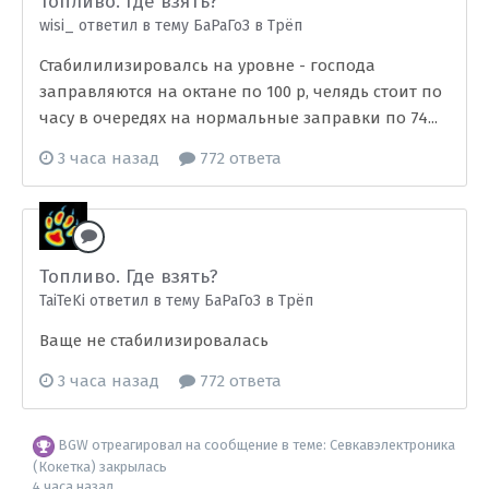
Топливо. Где взять?
wisi_ ответил в тему БаРаГоЗ в
Трёп
Стабилилизировалсь на уровне - господа
заправляются на октане по 100 р, челядь стоит по
часу в очередях на нормальные заправки по 74...
3 часа назад
772 ответа
Топливо. Где взять?
TaiTeKi ответил в тему БаРаГоЗ в
Трёп
Ваще не стабилизировалась
3 часа назад
772 ответа
BGW
отреагировал на сообщение в теме:
Севкавэлектроника
(Кокетка) закрылась
4 часа назад