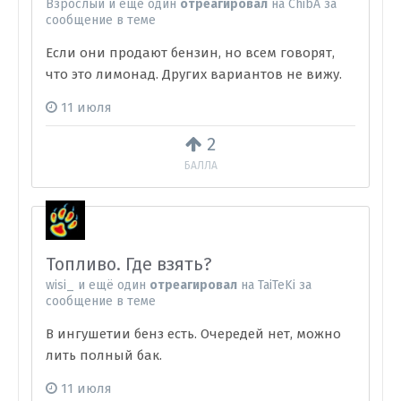
Взрослый
и
ещё один
отреагировал
на
ChibA
за
сообщение в теме
Если они продают бензин, но всем говорят,
что это лимонад. Других вариантов не вижу.
11 июля
2
БАЛЛА
Топливо. Где взять?
wisi_
и
ещё один
отреагировал
на
TaiTeKi
за
сообщение в теме
В ингушетии бенз есть. Очередей нет, можно
лить полный бак.
11 июля