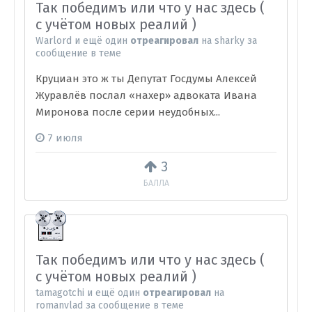
Так победимъ или что у нас здесь (
с учётом новых реалий )
Warlord
и
ещё один
отреагировал
на
sharky
за
сообщение в теме
Круциан это ж ты Депутат Госдумы Алексей
Журавлёв послал «нахер» адвоката Ивана
Миронова после серии неудобных...
7 июля
3
БАЛЛА
Так победимъ или что у нас здесь (
с учётом новых реалий )
tamagotchi
и
ещё один
отреагировал
на
romanvlad
за сообщение в теме