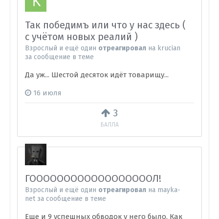
Так победимъ или что у нас здесь (
с учётом новых реалий )
Взрослый
и
ещё один
отреагировал
на
krucian
за сообщение в теме
Да уж... Шестой десяток идёт товарищу...
16 июля
3
БАЛЛА
ГООООООООООООООООООЛ!
Взрослый
и
ещё один
отреагировал
на
mayka-
net
за сообщение в теме
Еще и 9 успешных обводок у него было. Как