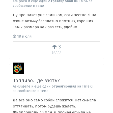
ага роев
и
ещё один
отреагировал
на
ChibA
за
сообщение в теме
Ну про пакет уже слишком, если честно. Я на
озоне возьму бесплатно плотных, хороших.
Там 2 размера как раз есть, удобно.
18 июля
3
БАЛЛА
Топливо. Где взять?
As-Eugene
и
ещё один
отреагировал
на
TaiTeKi
за сообщение в теме
Да все оно само собой сложится. Нет смысла
оттягивать, потом будешь жалеть.
Жилплощпдь, 10 млн. и прочая ерунда не...