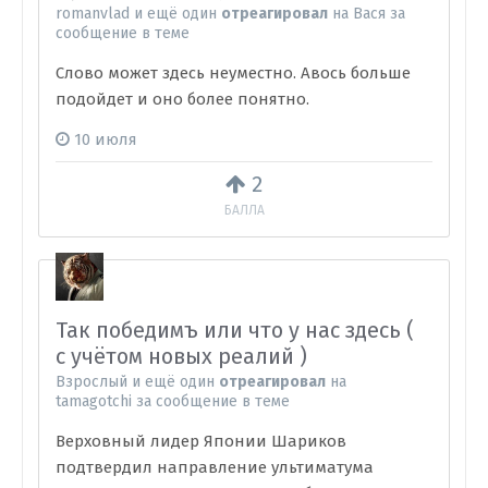
romanvlad
и
ещё один
отреагировал
на
Вася
за
сообщение в теме
Слово может здесь неуместно. Авось больше
подойдет и оно более понятно.
10 июля
2
БАЛЛА
Так победимъ или что у нас здесь (
с учётом новых реалий )
Взрослый
и
ещё один
отреагировал
на
tamagotchi
за сообщение в теме
Верховный лидер Японии Шариков
подтвердил направление ультиматума