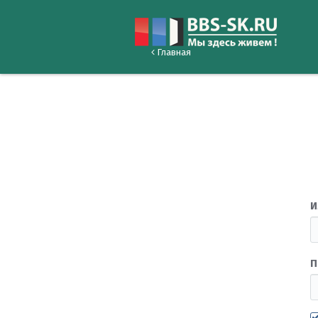
Главная
И
П