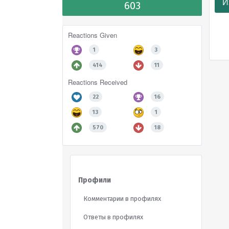
И
603
Reactions Given
1
3
414
11
Reactions Received
22
16
13
1
570
18
Профили
Комментарии в профилях
Ответы в профилях