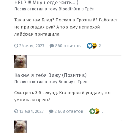
HELP !!! Мну негде жить... (
Песня ответил в тему Bloodth0rn в
Трёп
Так а че там Блад? Поехал в Грозный? Работает
не прикладая рук? А то я ему неплохой
лайфхак притащила:
24 мая, 2023
860 ответов
2
Каким я тебя Вижу (Позитив)
Песня ответил в тему Бештау в
Трёп
Смотреть 3-5 секунд. Кто первый угадает, тот
умница и орëлъ!
13 мая, 2023
2 668 ответов
3