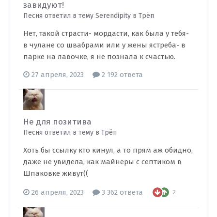
завидуют!
Песня ответил в тему Serendipity в
Трёп
Нет, такой страсти- мордасти, как была у тебя-
в чулане со швабрами или у жены ястреба- в
парке на лавочке, я не познала к счастью.
27 апреля, 2023
2 192 ответа
Не для позитива
Песня ответил в тему в
Трёп
Хоть бы ссылку кто кинул, а то прям аж обидно,
даже не увидела, как майнеры с септиком в
Шпаковке живут((
26 апреля, 2023
3 362 ответа
2