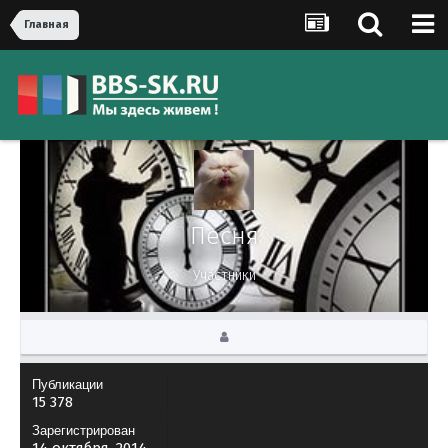
Главная
Песня
Участники
Публикации
15 378
Зарегистрирован