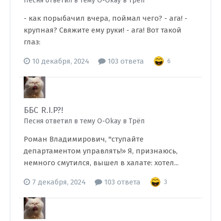
Песня ответил в тему O-Okay в
Трёп
- как порыбачил вчера, поймал чего? - ага! -
крупная? Свяжите ему руки! - ага! Вот такой
глаз:
10 декабря, 2024
103 ответа
6
ББС R.I.P?!
Песня ответил в тему O-Okay в
Трёп
Роман Владимирович, "ступайте
департаментом управлять!» Я, признаюсь,
немного смутился, вышел в халате: хотел...
7 декабря, 2024
103 ответа
3