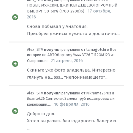
НОВЫЕ МУЖСКИЕ ДЖИНСЫ! ДЕШЕВО! ОГРОМНЫЙ
17 октября,
ВЫБОР! -50-60% (1700-2900)р)
2016
Снова побывал у Анатолия.
Приобрёл джинсы нужного и достаточно...
Alex_STV
получил
репутацию от
tamagotchi
в
Все
истории по АВТОборзому У444ВТ26 Т172ОМ123 из
21 апреля, 2016
Ставрополя
Скиньте уже фото владельца. Интересно
глянуть на... эээ... "непонимающего"...
Alex_STV
получил
репутацию от
NikName26rus
в
#santek26 Сантехник.Замена труб водопровода и
16 февраля, 2016
каналзации....
Доброго дня.
Хотел выразить благодарность Валерию.
...