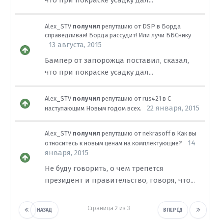
что при покраске усадку дал...
Alex_STV
получил
репутацию от
DSP
в
Борда
справедливая! Борда рассудит! Или лучи ББСнику
13 августа, 2015
Бампер от запорожца поставил, сказал,
что при покраске усадку дал...
Alex_STV
получил
репутацию от
rus421
в
С
22 января, 2015
наступающим Новым годом всех.
Alex_STV
получил
репутацию от
nekrasoff
в
Как вы
14
относитесь к новым ценам на комплектующие?
января, 2015
Не буду говорить, о чем трепется
президент и правительство, говоря, что...
Страница 2 из 3
НАЗАД
ВПЕРЁД