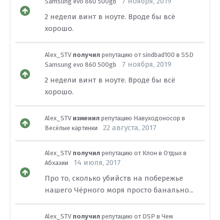
7 ноября, 2019
Samsung evo 860 500gb
2 недели винт в ноуте. Вроде бы всё
хорошо.
Alex_STV
получил
репутацию от
sindbad100
в
SSD
7 ноября, 2019
Samsung evo 860 500gb
2 недели винт в ноуте. Вроде бы всё
хорошо.
Alex_STV
изменил
репутацию
Навуходоносор
в
22 августа, 2017
Весёлые картинки
Alex_STV
получил
репутацию от
Клон
в
Отдых в
14 июля, 2017
Абхазии
Про то, сколько убийств на побережье
нашего Чёрного моря просто банально...
Alex_STV
получил
репутацию от
DSP
в
Чем