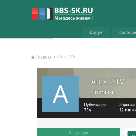
Форум
Сообще
Alex_STV
Главная
Alex_STV
Участники
Публикации
Зарегис
734
12 июня
Репутация