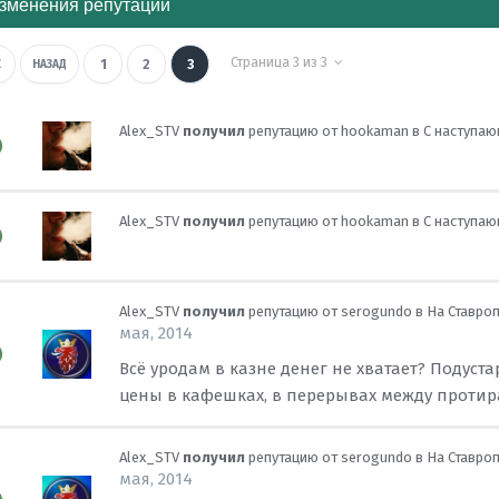
зменения репутации
Страница 3 из 3
1
2
3
НАЗАД
Alex_STV
получил
репутацию от
hookaman
в
С наступаю
Alex_STV
получил
репутацию от
hookaman
в
С наступаю
Alex_STV
получил
репутацию от
serogundo
в
На Ставро
мая, 2014
Всё уродам в казне денег не хватает? Подус
цены в кафешках, в перерывах между протира
Alex_STV
получил
репутацию от
serogundo
в
На Ставро
мая, 2014