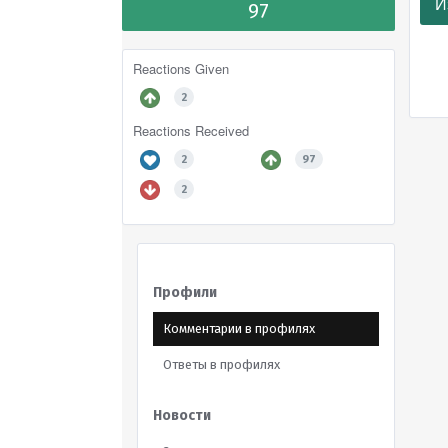
И
97
Reactions Given
2
Reactions Received
2
97
2
Профили
Комментарии в профилях
Ответы в профилях
Новости