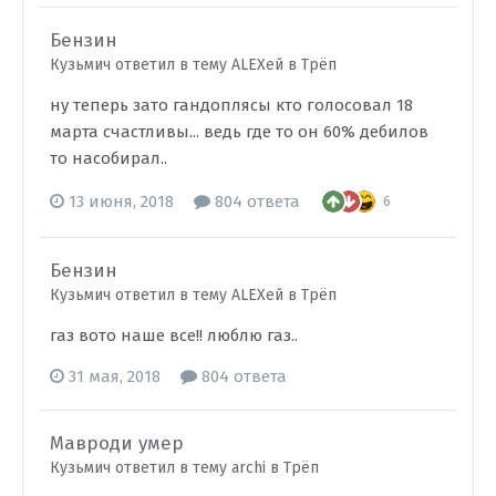
Бензин
Кузьмич ответил в тему ALEXей в
Трёп
ну теперь зато гандоплясы кто голосовал 18
марта счастливы... ведь где то он 60% дебилов
то насобирал..
13 июня, 2018
804 ответа
6
Бензин
Кузьмич ответил в тему ALEXей в
Трёп
газ вото наше все!! люблю газ..
31 мая, 2018
804 ответа
Мавроди умер
Кузьмич ответил в тему archi в
Трёп