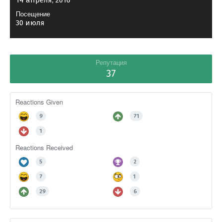
14 апреля, 2016
Посещение
30 июля
Репутация
37
Reactions Given
9
71
1
Reactions Received
5
2
7
1
29
6