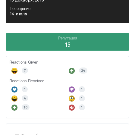
13 декабря, 2016
Посещение
14 июля
Репутация
15
Reactions Given
7
24
Reactions Received
1
1
4
1
10
1