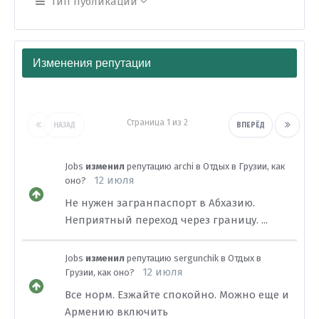
Тип публикации
Изменения репутации
Страница 1 из 2
НАЗАД
ВПЕРЁД
Jobs
изменил
репутацию
archi
в
Отдых в Грузии, как
12 июля
оно?
Не нужен загранпаспорт в Абхазию.
Неприятный переход через границу. ...
Jobs
изменил
репутацию
sergunchik
в
Отдых в
12 июля
Грузии, как оно?
Все норм. Езжайте спокойно. Можно еще и
Армению включить