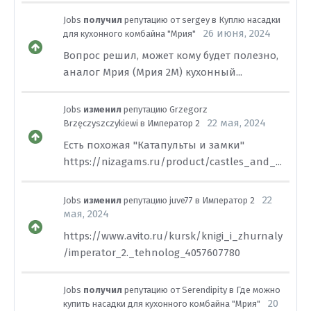
Jobs
получил
репутацию от
sergey
в
Куплю насадки
26 июня, 2024
для кухонного комбайна "Мрия"
Вопрос решил, может кому будет полезно,
аналог Мрия (Мрия 2М) кухонный...
Jobs
изменил
репутацию
Grzegorz
22 мая, 2024
Brzęczyszczykiewi
в
Император 2
Есть похожая "Катапульты и замки"
https://nizagams.ru/product/castles_and_...
22
Jobs
изменил
репутацию
juve77
в
Император 2
мая, 2024
https://www.avito.ru/kursk/knigi_i_zhurnaly
/imperator_2._tehnolog_4057607780
Jobs
получил
репутацию от
Serendipity
в
Где можно
20
купить насадки для кухонного комбайна "Мрия"