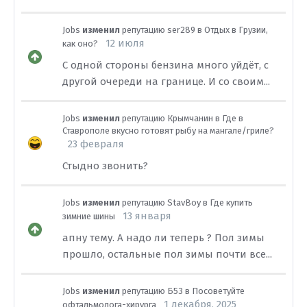
Jobs
изменил
репутацию
ser289
в
Отдых в Грузии,
12 июля
как оно?
С одной стороны бензина много уйдёт, с
другой очереди на границе. И со своим...
Jobs
изменил
репутацию
Крымчанин
в
Где в
Ставрополе вкусно готовят рыбу на мангале/гриле?
23 февраля
Стыдно звонить?
Jobs
изменил
репутацию
StavBoy
в
Где купить
13 января
зимние шины
апну тему. А надо ли теперь ? Пол зимы
прошло, остальные пол зимы почти все...
Jobs
изменил
репутацию
Б53
в
Посоветуйте
1 декабря, 2025
офтальмолога-хирурга