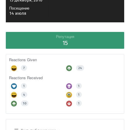
13 декабря, 2016
Посещение
14 июля
Репутация
15
Reactions Given
7
24
Reactions Received
1
1
4
1
10
1