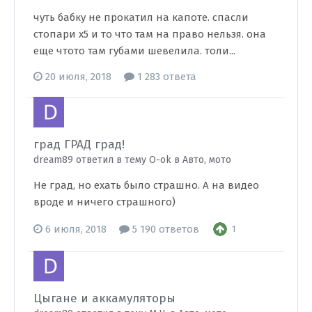
чуть бабку не прокатил на капоте. спасли
стопари х5 и то что там на право нельзя. она
еще чтото там губами шевелила. толи...
20 июля, 2018
1 283 ответа
град ГРАД град!
dream89 ответил в тему O-ok в
Авто, мото
Не град, но ехать было страшно. А на видео
вроде и ничего страшного)
6 июля, 2018
5 190 ответов
1
Цыгане и аккамуляторы