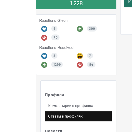
И
1 228
Reactions Given
6
300
70
Reactions Received
5
7
1299
84
Профили
Комментарии в профилях
Ответы в профилях
Новости