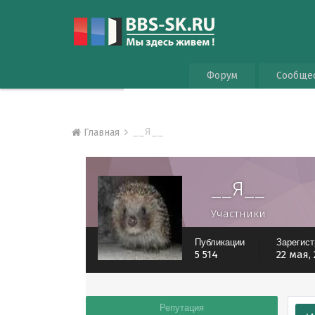
Форум
Сообще
__Я__
Главная
__Я__
Участники
Публикации
Зарегис
5 514
22 мая,
Репутация