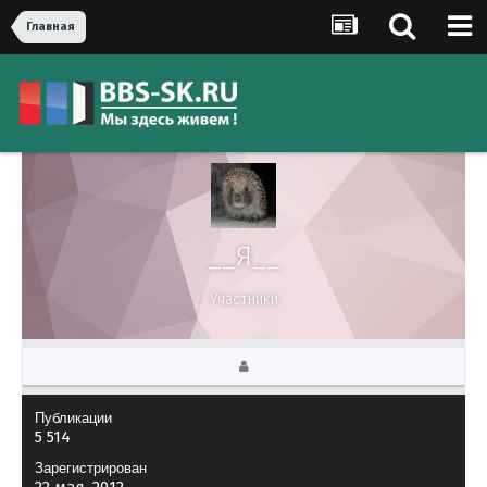
Главная
__Я__
Участники
Публикации
5 514
Зарегистрирован