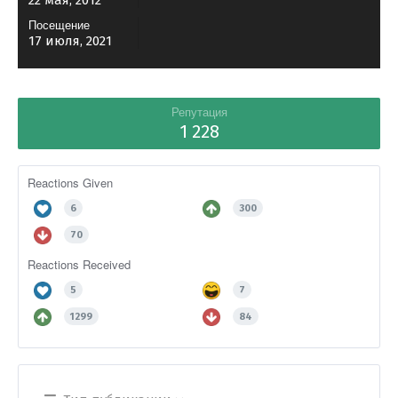
22 мая, 2012
Посещение
17 июля, 2021
Репутация
1 228
Reactions Given
6
300
70
Reactions Received
5
7
1299
84