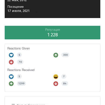
22 мая, 2012
Посещение
17 июля, 2021
Репутация
1 228
Reactions Given
6
300
70
Reactions Received
5
7
1299
84