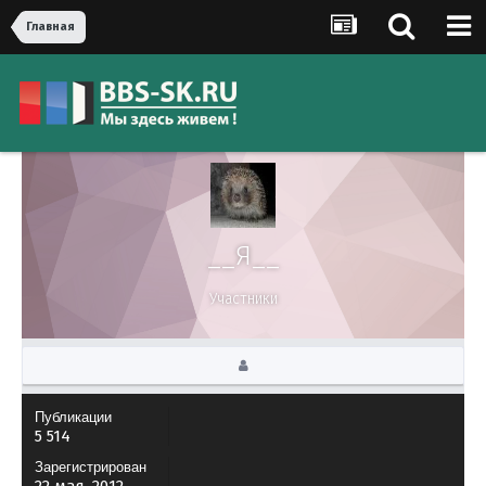
Главная
__Я__
Участники
Публикации
5 514
Зарегистрирован