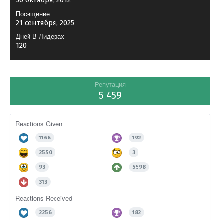
30 октября, 2012
Посещение
21 сентября, 2025
Дней В Лидерах
120
Репутация
5 459
Reactions Given
1166
192
2550
3
93
5598
313
Reactions Received
2256
182