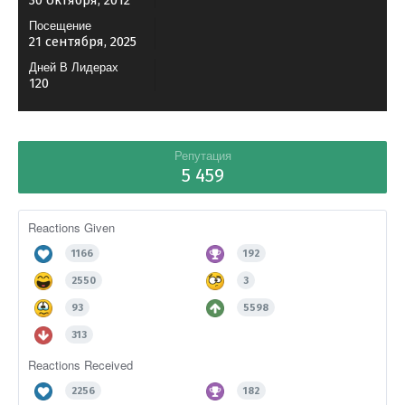
30 октября, 2012
Посещение
21 сентября, 2025
Дней В Лидерах
120
Репутация
5 459
Reactions Given
1166
192
2550
3
93
5598
313
Reactions Received
2256
182