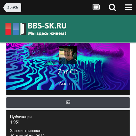
ZoriCh
ZoriCh
Участники
Публикации
1 951
Зарегистрирован