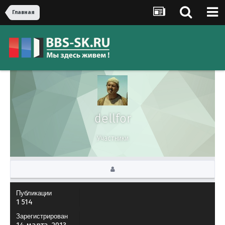
Главная
dellfor
Участники
Публикации
1 514
Зарегистрирован