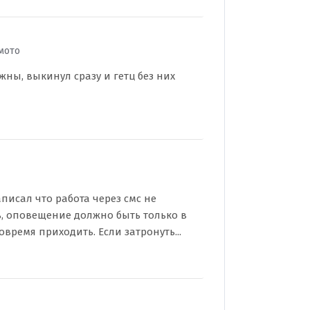
 мото
жны, выкинул сразу и гетц без них
аписал что работа через смс не
ь, оповещение должно быть только в
овремя приходить. Если затронуть...