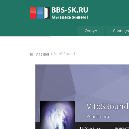
Форум
Сообще
VitoSSound
Главная
VitoSSound
Участники
Публикации
Зарегис