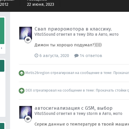
 2012
22 июня, 2023
Свап приоромотора в классику.
VitoSSound ответил в тему Dito в
Авто, мото
Димон ты хорошо подумал?)))))
и
6 августа, 2020
14 ответов
Metis26region
отреагировал на сообщение в теме:
Прокачат
DEX
отреагировал на сообщение в теме:
Прокачать стойки г
автосигнализация с GSM, выбор
VitoSSound ответил в тему storm в
Авто, мото
Сереж данные о температуре в твоей машин