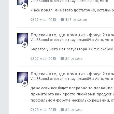
VitoSSound ответил в тему storm в
Авто, мото
Я все понял, мне этого достаточно, остальн
27 мая, 2015
148 ответов
Подскажите, где починить фокус 2 (п
VitoSSound ответил в тему dream89 в
Авто, мото
Барагоз у него нет регулятора ХХ, т.к. скорее
27 мая, 2015
34 ответа
Подскажите, где починить фокус 2 (п
VitoSSound ответил в тему dream89 в
Авто, мото
Даже если все будет исправно то плавание
примите это как просто глюкавый продукт 
профильном форуме несколько решений, от 
26 мая, 2015
34 ответа