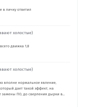
ое в личку ответил
лавают холостые)
 всего движка 1,8
лавают холостые)
 хх вполне нормальное явление,
который дает такой эффект, на
замены ПО, до сверления дырки в...