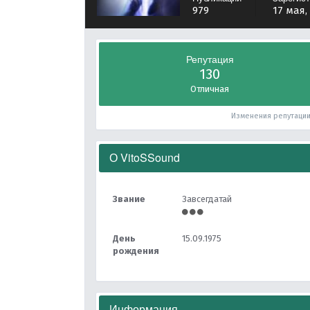
979
17 мая,
Репутация
130
Отличная
Изменения репутаци
О VitoSSound
Звание
Завсегдатай
День
15.09.1975
рождения
Информация