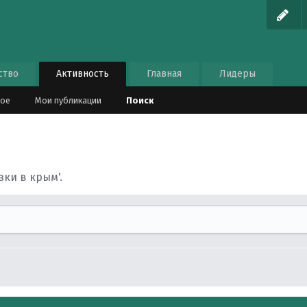
ство
Активность
Главная
Лидеры
ное
Мои публикации
Поиск
зки в крым'.