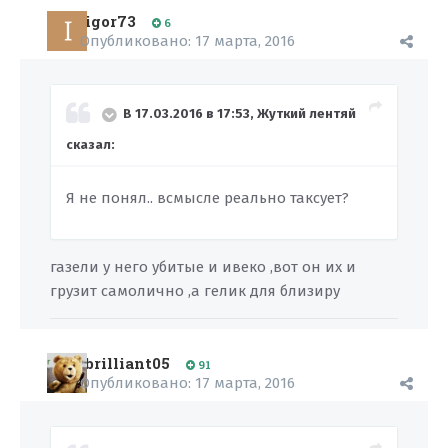
igor73
6
Опубликовано:
17 марта, 2016
В 17.03.2016 в 17:53, Жуткий лентяй
сказал:
Я не понял.. всмысле реально таксует?
газели у него убитые и ивеко ,вот он их и
грузит самолично ,а гелик для близиру
brilliant05
91
Опубликовано:
17 марта, 2016