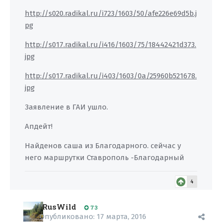
http://s020.radikal.ru/i723/1603/50/afe226e69d5b.j
pg
http://s017.radikal.ru/i416/1603/75/18442421d373.
jpg
http://s017.radikal.ru/i403/1603/0a/25960b521678.
jpg
Заявление в ГАИ ушло.
Апдейт!
Найденов саша из Благодарного. сейчас у
него маршрутки Ставрополь -Благодарный
4
RusWild
73
Опубликовано:
17 марта, 2016