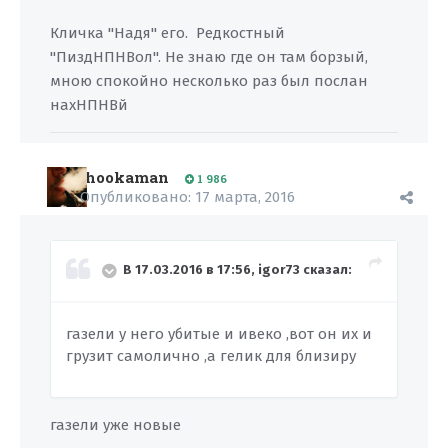
Кличка "Надя" его. Редкостный
"ПиздНПНВол". Не знаю где он там борзый,
мною спокойно несколько раз был послан
нахНПНВй
hookaman
1 986
Опубликовано:
17 марта, 2016
В 17.03.2016 в 17:56, igor73 сказал:
газели у него убитые и ивеко ,вот он их и
грузит самолично ,а гелик для близиру
газели уже новые