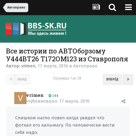
Автоправо
Все истории по АВТОборзому
У444ВТ26 Т172ОМ123 из Ставрополя
Автор:
vrimen
,
17 марта, 2016
в
Автоправо
Страница 1 из 38
НАЗАД
ВПЕРЁД
vrimen
144
Опубликовано:
17 марта, 2016
Слишком нагло повел когда увидел что
фоткал его калымагу. По человечески вести
себя надо.