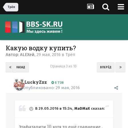
Трёп
Какую водку купить?
Автор:
ALEXей
,
29 мая, 2016
в
Трёп
Страница 3 из 10
НАЗАД
ВПЕРЁД
LuckyZzz
5 738
Опубликовано:
29 мая, 2016
В 29.05.2016 в 15:34,
MaDMaX
сказал:
Этафаталити ))) хотя то ещё сравнение .