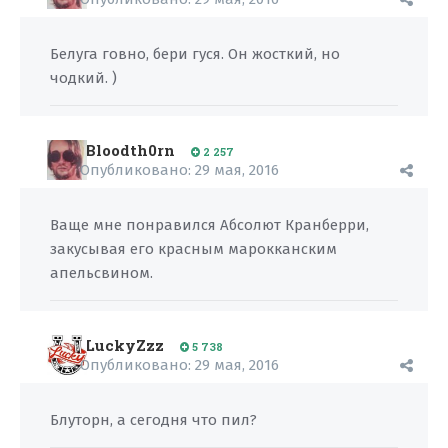
Белуга говно, бери гуся. Он жосткий, но
чодкий. )
Bloodth0rn
2 257
Опубликовано:
29 мая, 2016
Ваще мне понравился Абсолют Кранберри,
закусывая его красным марокканским
апельсвином.
LuckyZzz
5 738
Опубликовано:
29 мая, 2016
Блуторн, а сегодня что пил?