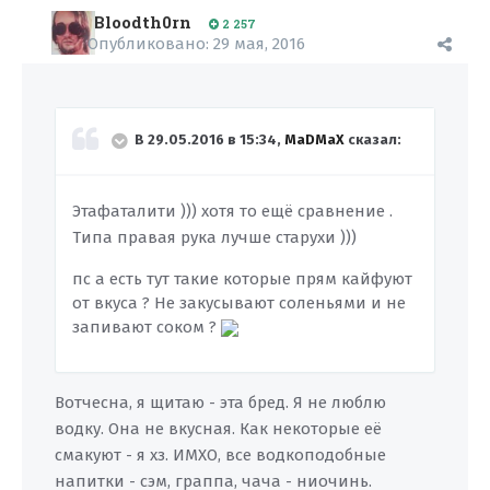
Bloodth0rn
2 257
Опубликовано:
29 мая, 2016
В 29.05.2016 в 15:34,
MaDMaX
сказал:
Этафаталити ))) хотя то ещё сравнение .
Типа правая рука лучше старухи )))
пс а есть тут такие которые прям кайфуют
от вкуса ? Не закусывают соленьями и не
запивают соком ?
Вотчесна, я щитаю - эта бред. Я не люблю
водку. Она не вкусная. Как некоторые её
смакуют - я хз. ИМХО, все водкоподобные
напитки - сэм, граппа, чача - ниочинь.