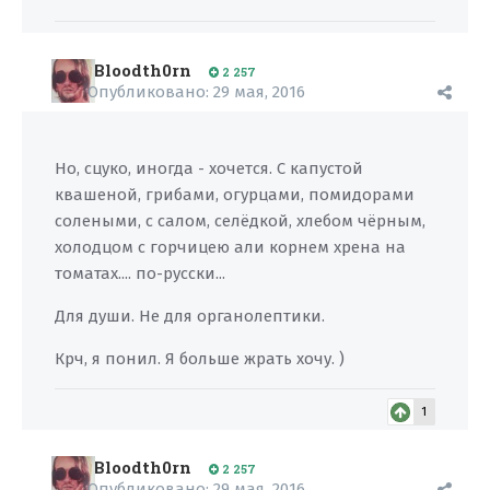
Bloodth0rn
2 257
Опубликовано:
29 мая, 2016
Но, сцуко, иногда - хочется. С капустой
квашеной, грибами, огурцами, помидорами
солеными, с салом, селёдкой, хлебом чёрным,
холодцом с горчицею али корнем хрена на
томатах.... по-русски...
Для души. Не для органолептики.
Крч, я понил. Я больше жрать хочу. )
1
Bloodth0rn
2 257
Опубликовано:
29 мая, 2016