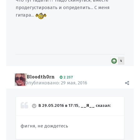
Что тут гадать??? Надо скинуться, вместе
продегустировать и определить... С меня
гитара...
4
Bloodth0rn
2 257
Опубликовано:
29 мая, 2016
В 29.05.2016 в 17:15,
__Я__
сказал:
фигня, не дождетесь