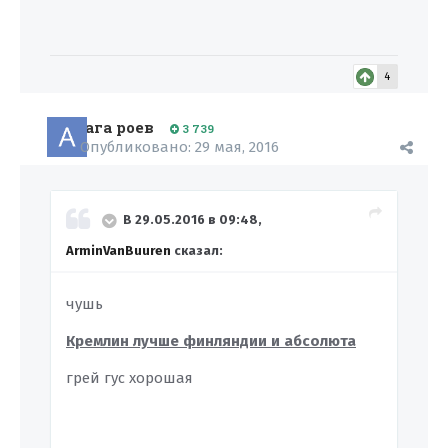
4
ага роев
3 739
Опубликовано:
29 мая, 2016
В 29.05.2016 в 09:48,
ArminVanBuuren
сказал:
чушь
Кремлин лучше финляндии и абсолюта
грей гус хорошая