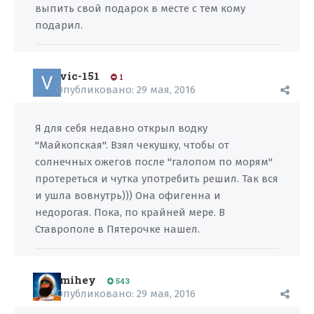
выпить свой подарок в месте с тем кому
подарил.
vic-151
1
Опубликовано:
29 мая, 2016
Я для себя недавно открыл водку
"Майкопская". Взял чекушку, чтобы от
солнечных ожегов после "галопом по морям"
протереться и чутка употребить решил. Так вся
и ушла вовнутрь))) Она офигенна и
недорогая. Пока, по крайней мере. В
Ставрополе в Пятерочке нашел.
mihey
543
Опубликовано:
29 мая, 2016