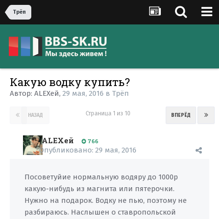
Трёп
Какую водку купить?
Автор:
ALEXей
,
29 мая, 2016
в
Трёп
Страница 1 из 10
НАЗАД
ВПЕРЁД
ALEXей
766
Опубликовано:
29 мая, 2016
Посоветуйие нормальную водяру до 1000р
какую-нибудь из магнита или пятерочки.
Нужно на подарок. Водку не пью, поэтому не
разбираюсь. Наслышен о ставропольской