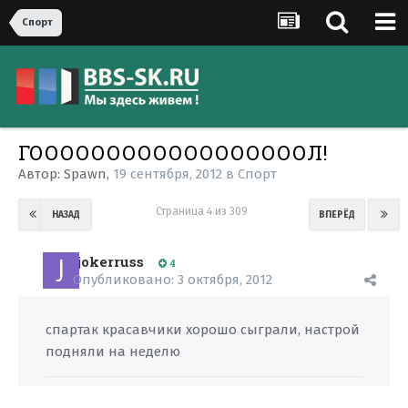
Спорт
ГООООООООООООООООООЛ!
Автор:
Spawn
,
19 сентября, 2012
в
Спорт
Страница 4 из 309
НАЗАД
ВПЕРЁД
jokerruss
4
Опубликовано:
3 октября, 2012
спартак красавчики хорошо сыграли, настрой
подняли на неделю