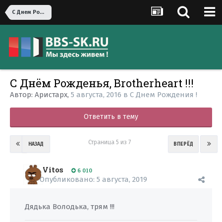
С Днем Рождения !
С Днём Рожденья, Brotherheart !!!
Автор:
Аристарх
,
5 августа, 2016
в
С Днем Рождения !
Ответить в тему
Страница 5 из 7
НАЗАД
ВПЕРЁД
Vitos
6 010
Опубликовано:
5 августа, 2019
Дядька Володька, трям !!!