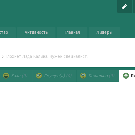
ство
Активность
Главная
Лидеры
Глохнет Лада Калина. Нужен специалист.
о
Хаха
(0)
Смущен(а)
(0)
Печально
(0)
П