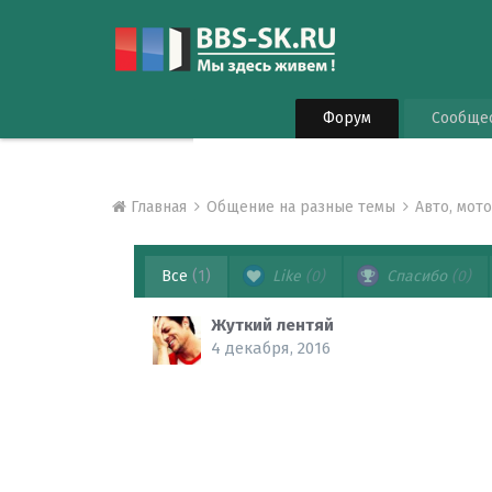
Форум
Сообще
Главная
Общение на разные темы
Авто, мот
Все
(1)
Like
(0)
Спасибо
(0)
Жуткий лентяй
4 декабря, 2016