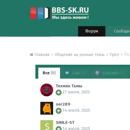
Форум
Сообще
По
Главная
Общение на разные темы
Трёп
Все
(5)
Like
(0)
Спасибо
(0)
Техник Тьмы
27 июля, 2025
ser289
14 июля, 2025
SMILE-ST
14 июля, 2025