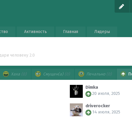
ство
Активность
Главная
Лидеры
дари человеку 2.0
Хаха
(0)
Смущен(а)
(0)
Печально
(0)
П
Dimka
20 июля, 2025
driverocker
14 июля, 2025