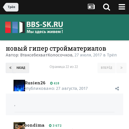
Трёп
новый гипер стройматериалов
Автор:
ВтаксебехватКолосочков
,
27 июля, 2017
в
Трёп
Страница 22 из 22
НАЗАД
ВПЕРЁД
Rusien26
418
Опубликовано:
27 августа, 2017
,
bondima
3 672