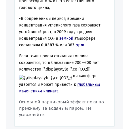
превосходит 8 % от его естественного
годового цикла,
-В современный период времени
концентрация углекислого газа сохраняет
устойчивый рост, в 2009 году средняя
концентрация CO
в
земной
атмосфере
2
составляла
0,0387
% или 387
ppm
Если темпы роста сжигания топлива
сохранятся, то в ближайшие 200—300 лет
количество
{\displaystyle {\ce {CO2}}}
в атмосфере
удвоится и может привести к
глобальным
изменениям климата
.
Основной парниковый эффект пока по
прежнему за водяным паром. Не
усложняйте.