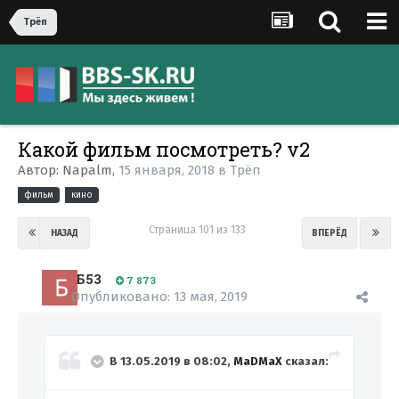
Трёп
Какой фильм посмотреть? v2
Автор:
Napalm
,
15 января, 2018
в
Трёп
фильм
кино
Страница 101 из 133
НАЗАД
ВПЕРЁД
Б53
7 873
Опубликовано:
13 мая, 2019
В 13.05.2019 в 08:02,
MaDMaX
сказал: