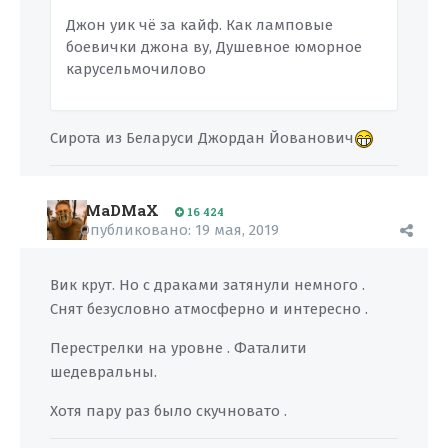
Джон уик чё за кайф. Как ламповые
боевички джона ву, Душевное юморное
карусельмочилово
Сирота из Беларуси Джордан Йованович
MaDMaX
16 424
Опубликовано:
19 мая, 2019
Вик крут. Но с драками затянули немного .
Снят безусловно атмосферно и интересно .
Перестрелки на уровне . Фаталити
шедевральны.
Хотя пару раз было скучновато .