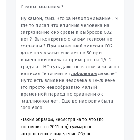
С каим мнением ?
Ну камон, гайз. Что за недопонимание . Я
где то писал что влияния человека на
загрязнение окр среды и выбросов СО2
нет ? Вы конкретно с каким тезисом не
согласны ? При нынешней эмиссии СО2
даже нам хватит еще лет на 50 при
изменении климата примерно на 1,5- 2
градуса . НО суть даже не в этом ,я же ясно
написал "влияния в г
лобальном
смысле"
Ну то есть влияние человека в 19-20 веке
это просто невообразимо малый
временной период по сравнению с
миллионом лет . Еще до нас ppmv были
3000-6000.
-Таким образом, несмотря на то, что (по
состоянию на 2011 год) суммарное
антропогенное выделение CO
не
2