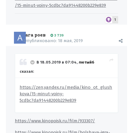
/15-minut-voiny-5cdbc7da91448200b229e839
1
ага роев
3 739
Опубликовано:
18 мая, 2019
В 18.05.2019 в 07:04,
лютыйб
сказал:
https://zen.yandex.ru/media/kino_ot_glush
kova/15-minut-voiny-
5cdbc7da91448200b229e839
https://www.kinopoisk.ru/film/933307/
https://www.kinopoisk.ru/film/bolshaya-igra-