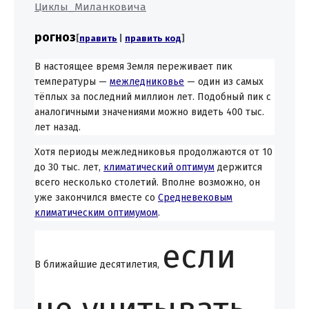
Циклы_Миланковича
рогноз
[
править
|
править код
]
В настоящее время Земля переживает пик
температуры —
межледниковье
— один из самых
тёплых за последний миллион лет. Подобный пик с
аналогичными значениями можно видеть 400 тыс.
лет назад.
Хотя периоды межледниковья продолжаются от 10
до 30 тыс. лет,
климатический оптимум
держится
всего несколько столетий. Вполне возможно, он
уже закончился вместе со
Средневековым
климатическим оптимумом
.
если
В ближайшие десятилетия,