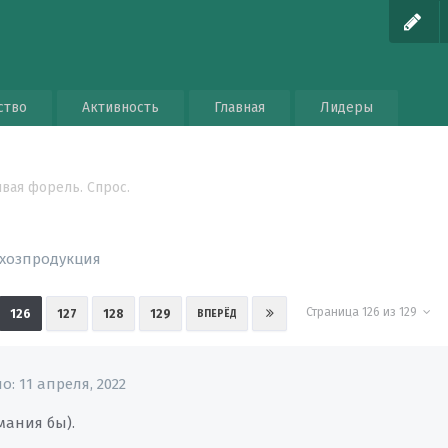
ство
Активность
Главная
Лидеры
вая форель. Спрос.
ьхозпродукция
Страница 126 из 129
126
127
128
129
ВПЕРЁД
но:
11 апреля, 2022
мания бы).