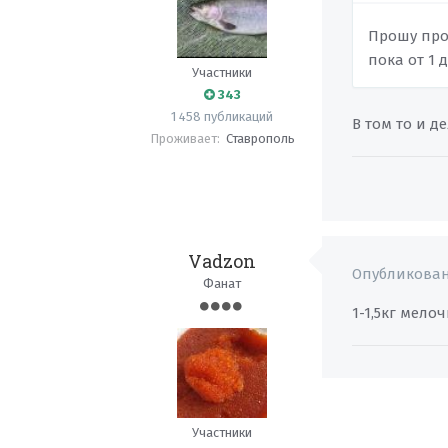
Прошу про
пока от 1 
Участники
343
1 458 публикаций
В том то и д
Проживает:
Ставрополь
Vadzon
Опубликова
Фанат
1-1,5кг мелоч
Участники