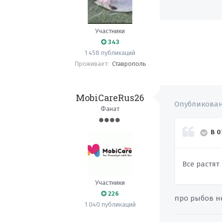
Участники
343
1 458 публикаций
Проживает:
Ставрополь
MobiCareRus26
Опубликова
Фанат
В 0
Все растят
Участники
226
про рыбов н
1 040 публикаций