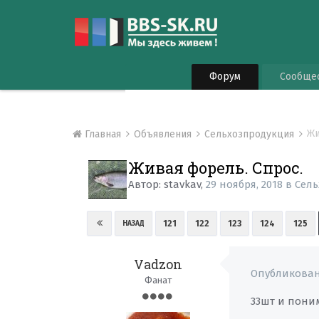
Форум
Сообще
Жи
Главная
Объявления
Сельхозпродукция
Живая форель. Спрос.
Автор:
stavkav
,
29 ноября, 2018
в
Сел
121
122
123
124
125
НАЗАД
Vadzon
Опубликова
Фанат
33шт и пони