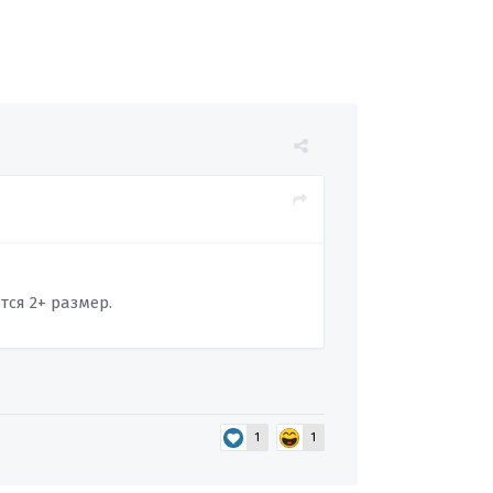
тся 2+ размер.
1
1