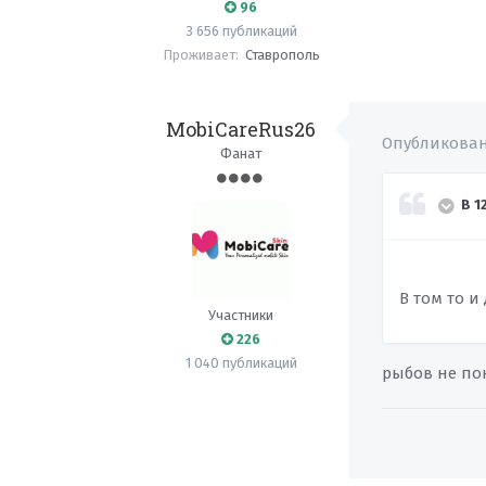
96
3 656 публикаций
Проживает:
Ставрополь
MobiCareRus26
Опубликова
Фанат
В 1
В том то и
Участники
226
1 040 публикаций
рыбов не по