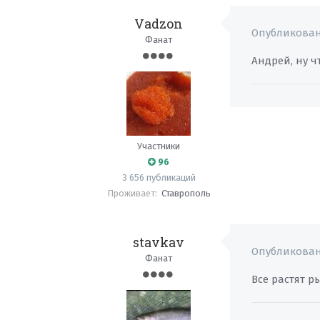
Vadzon
Опубликова
Фанат
Андрей, ну ч
Участники
96
3 656 публикаций
Проживает:
Ставрополь
stavkav
Опубликова
Фанат
Все растят р