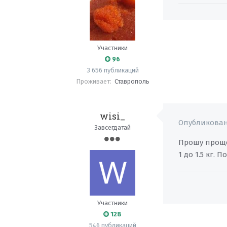
Участники
96
3 656 публикаций
Проживает:
Ставрополь
wisi_
Опубликова
Завсегдатай
Прошу проще
1 до 1.5 кг.
Участники
128
546 публикаций