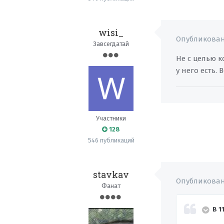
wisi_
Опубликова
Завсегдатай
Не с целью 
у него есть.
Участники
128
546 публикаций
stavkav
Опубликова
Фанат
В 1