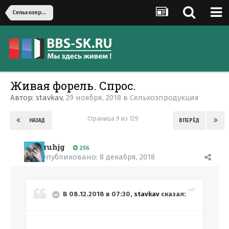
Сельхозпродукция
Живая форель. Спрос.
Автор:
stavkav
,
29 ноября, 2018
в
Сельхозпродукция
Страница 9 из 129
НАЗАД
ВПЕРЁД
ruhjg
256
Опубликовано:
8 декабря, 2018
В 08.12.2018 в 07:30,
stavkav
сказал: