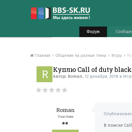
Форум
Сообще
Ку
Главная
Общение на разные темы
Игры
Куплю Call of duty black
Автор:
Roman
,
12 декабря, 2018
в
Игр
Roman
Опубликова
Участник
В поиске Cal