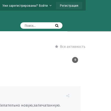
Регистрация
Уже зарегистрированы? Войти
Вся активность
0
о?Желательно новую,запечатанную.