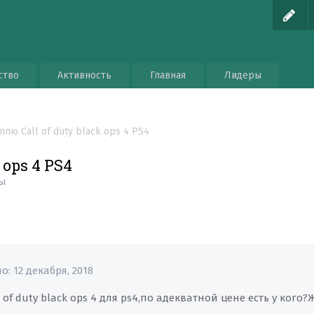
ство
Активность
Главная
Лидеры
плю Call of duty black ops 4 PS4
 ops 4 PS4
ы
но:
12 декабря, 2018
l of duty black ops 4 для ps4,по адекватной цене есть у ког