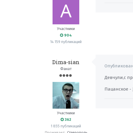
Участники
904
14 159 публикаций
Dima-sian
Опубликова
Фанат
Девчули,с пр
Пацанское -
Участники
362
1 855 публикаций
Проживает:
Ставрополь