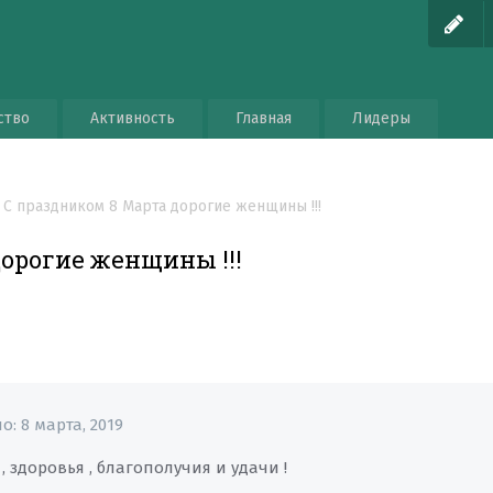
ство
Активность
Главная
Лидеры
С праздником 8 Марта дорогие женщины !!!
дорогие женщины !!!
но:
8 марта, 2019
 , здоровья , благополучия и удачи !