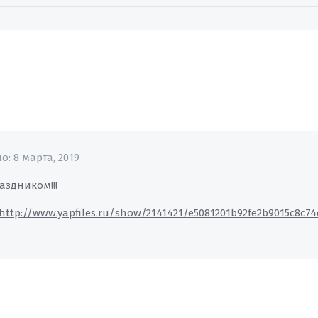
но:
8 марта, 2019
аздником!!!
http://www.yapfiles.ru/show/2141421/e5081201b92fe2b9015c8c7