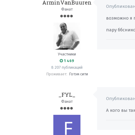
ArminVanBuuren
Опубликова
Фанат
возможно я п
пару ббсник
Участники
1 469
8 207 публикаций
Проживает:
Готэм сити
_FYL_
Опубликова
Фанат
А кого вы та