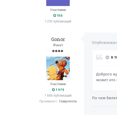
Участники
156
1 235 публикаций
Gonor
Опубликова
Фанат
В 1
Доброго вр
может кто
Участники
1 979
7 686 публикаций
По чем биле
Проживает:
Ставрополь