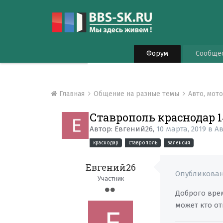
Форум
Сообще
Главная
Общение на разные темы
Авто, мот
Ставрополь краснодар 1
Автор:
Евгений26
,
10 марта, 2019
в
Ав
краснодар
ставрополь
валенсия
Евгений26
Опубликова
Участник
Доброго врем
может кто о