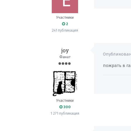
Участники
2
241 публикация
joy
Опубликова
Фанат
пожрать в га
Участники
300
1 271 публикация