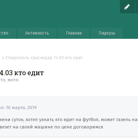
ство
Активность
Главная
Лидеры
Ставрополь краснодар 14.03 кто едит
о
4.03 кто едит
то, мото
но:
10 марта, 2019
ени суток, хотел узнать кто едит на футбол, может газель н
твезет на своей машине по цене договоримся