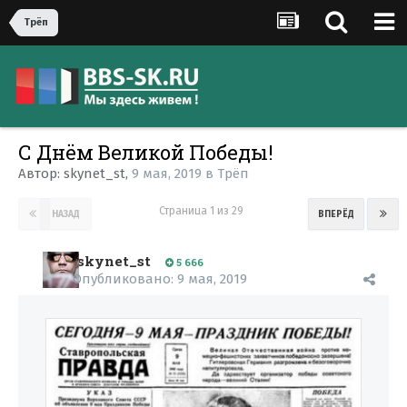
Трёп
С Днём Великой Победы!
Автор:
skynet_st
,
9 мая, 2019
в
Трёп
Страница 1 из 29
НАЗАД
ВПЕРЁД
skynet_st
5 666
Опубликовано:
9 мая, 2019