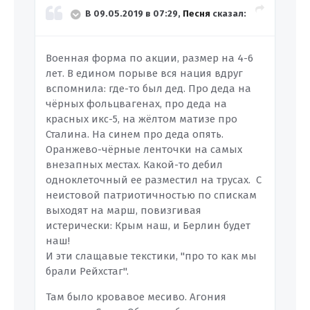
В 09.05.2019 в 07:29,
Песня
сказал:
Военная форма по акции, размер на 4-6
лет. В едином порыве вся нация вдруг
вспомнила: где-то был дед. Про деда на
чёрных фольцвагенах, про деда на
красных икс-5, на жёлтом матизе про
Сталина. На синем про деда опять.
Оранжево-чёрные ленточки на самых
внезапных местах. Какой-то дебил
одноклеточный ее разместил на трусах. С
неистовой патриотичностью по спискам
выходят на марш, повизгивая
истерически: Крым наш, и Берлин будет
наш!
И эти слащавые текстики, "про то как мы
брали Рейхстаг".
Там было кровавое месиво. Агония