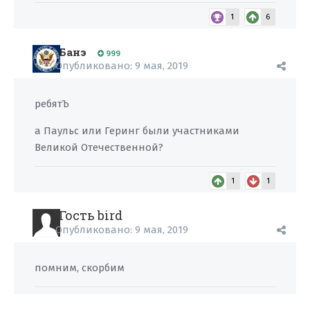
1
6
Банэ
999
Опубликовано:
9 мая, 2019
ребятЪ
а Паульс или Геринг были участниками
Великой Отечественной?
1
1
Гость bird
Опубликовано:
9 мая, 2019
помним, скорбим