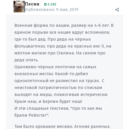
Песня
6 285
Опубликовано:
9 мая, 2019
Военная форма по акции, размер на 4-6 лет. В
едином порыве вся нация вдруг вспомнила:
где-то был дед. Про деда на чёрных
фольцвагенах, про деда на красных икс-5, на
жёлтом матизе про Сталина. На синем про
деда опять.
Оранжево-чёрные ленточки на самых
внезапных местах. Какой-то дебил
одноклеточный ее разместил на трусах. С
неистовой патриотичностью по спискам
выходят на марш, повизгивая истерически:
Крым наш, и Берлин будет наш!
И эти слащавые текстики, "про то как мы
брали Рейхстаг".
Там было кровавое месиво. Агония раненых.