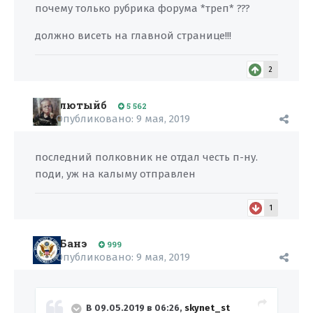
почему только рубрика форума *треп* ???
должно висеть на главной странице!!!
2
лютыйб
5 562
Опубликовано:
9 мая, 2019
последний полковник не отдал честь п-ну.
поди, уж на калыму отправлен
1
Банэ
999
Опубликовано:
9 мая, 2019
В 09.05.2019 в 06:26,
skynet_st