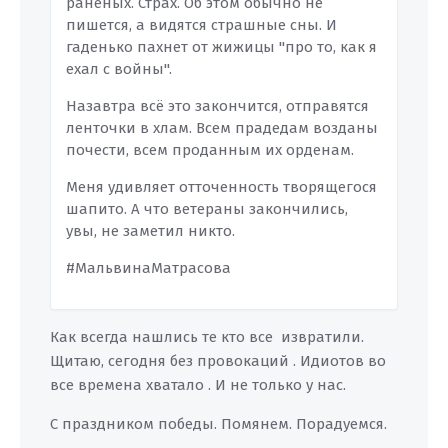
раненых. Страх. Об этом обычно не
пишется, а видятся страшные сны. И
гаденько пахнет от жижицы "про то, как я
ехал с войны".
Назавтра всё это закончится, отправятся
ленточки в хлам. Всем прадедам возданы
почести, всем проданным их орденам.
Меня удивляет отточенность творящегося
шапито. А что ветераны закончились,
увы, не заметил никто.
#МальвинаМатрасова
Как всегда нашлись те кто все извратили.
Щитаю, сегодня без провокаций . Идиотов во
все времена хватало . И не только у нас.
С праздником победы. Помянем. Порадуемся.