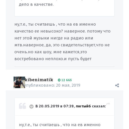
дело в качестве.
ну,т.е., ты считаешь , что на ев именно
качество ее невысоко? наверное. потому что
нет этой музыки нигде на радио или
мтв.наверное, да, это свидетельствует,что не
очень.но как шоу, мне кажется,это
востребовано неплохо.и пусть будет
kibenimatik
12 665
Опубликовано:
20 мая, 2019
В 20.05.2019 в 07:39,
лютыйб
сказал:
ну,т.е., ты считаешь , что на ев именно