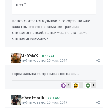
и че ?
попса считается музыкой 2-го сорта. но мне
кажется, что это не так.та же Травиата
считается попсой, например. но это также
считается классикой
MaDMaX
16 424
Опубликовано:
20 мая, 2019
Город засыпает, просыпается Паша ...
1
1
2
kibenimatik
12 665
Опубликовано:
20 мая, 2019