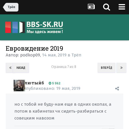
Трёп
Евровидение 2019
Автор:
podkop09
,
14 мая, 2019
в
Трёп
Страница 7 из 8
НАЗАД
ВПЕРЁД
лютыйб
5 562
Опубликовано:
19 мая, 2019
но с тобой не буду-нам еще в одних окопах, а
потом в кабинетах чк сидеть-разбираться с
совецким навозом