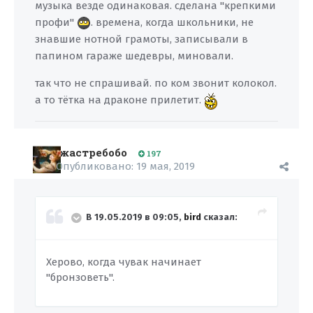
музыка везде одинаковая. сделана "крепкими
профи"
. времена, когда школьники, не
знавшие нотной грамоты, записывали в
папином гараже шедевры, миновали.
так что не спрашивай. по ком звонит колокол.
а то тётка на драконе прилетит.
жастребобо
197
Опубликовано:
19 мая, 2019
В 19.05.2019 в 09:05,
bird
сказал:
Херово, когда чувак начинает
"бронзоветь".