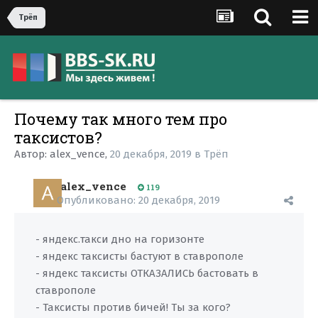
Трёп
Почему так много тем про
таксистов?
Автор:
alex_vence
,
20 декабря, 2019
в
Трёп
alex_vence
119
Опубликовано:
20 декабря, 2019
- яндекс.такси дно на горизонте
- яндекс таксисты бастуют в ставрополе
- яндекс таксисты ОТКАЗАЛИСЬ бастовать в
ставрополе
- Таксисты против бичей! Ты за кого?