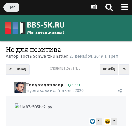
Трёп
Не для позитива
Автор:
Гость Schwarzkünstler
,
25 декабря, 2019
в
Трёп
Страница 24 из 135
НАЗАД
ВПЕРЁД
Навуходоносор
8 851
Опубликовано:
4 июля, 2020
1
2