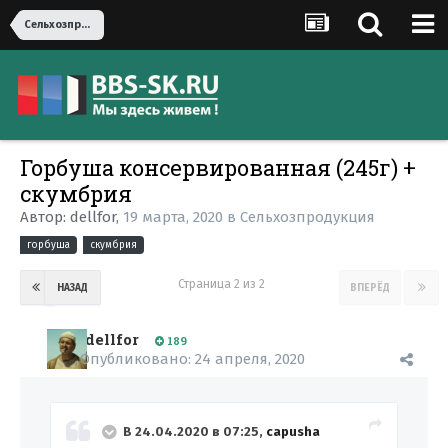
Сельхозпродукция
Горбуша консервированная (245г) +
скумбрия
Автор:
dellfor
,
19 марта, 2020
в
Сельхозпродукция
горбуша
скумбрия
Страница 2 из 2
НАЗАД
ВПЕРЁД
dellfor
189
Опубликовано:
24 апреля, 2020
В 24.04.2020 в 07:25,
capusha