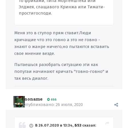
то фриками, типа Моргенштека или
Элджея, слащавого Кринжа или Тимати-
простигосподи.
Меня это в ступор прям ставит.Люди
кричащие что это говно а это не говно -
знают о жанре ничего,но пытаются вставить
свое мнение везде.
Пытаешься разобрать ситуацию эти как
попугаи начинают кричать "говно-говно" и
так весь диалог.
noname
466
Опубликовано:
26 июля, 2020
В 26.07.2020 в 13:34,
Б53
сказал: