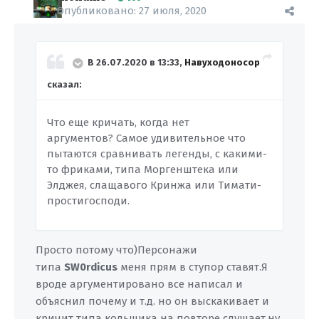
Опубликовано:
27 июля, 2020
В 26.07.2020 в 13:33,
Навуходоносор
сказал:
Что еще кричать, когда нет
аргументов? Самое удивительное что
пытаются сравнивать легенды, с какими-
то фриками, типа Моргенштека или
Элджея, слащавого Кринжа или Тимати-
простигосподи.
Просто потому что)Персонажи
типа
SW0rdicus
меня прям в ступор ставят.Я
вроде аргументировано все написал и
объяснил почему и т.д. но он выскакивает и
кричит типа кольщика на повторе слушает,ну