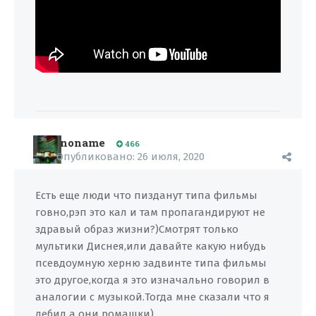
noname
466
Опубликовано:
26 июля, 2020
Есть еще люди что пизданут типа фильмы
говно,рэп это кал и там пропагандируют не
здравый образ жизни?)Смотрят только
мультики Диснея,или давайте какую нибудь
псевдоумную херню задвинте типа фильмы
это другое,когда я это изначально говорил в
аналогии с музыкой.Тогда мне сказали что я
дебил а они ромашки)