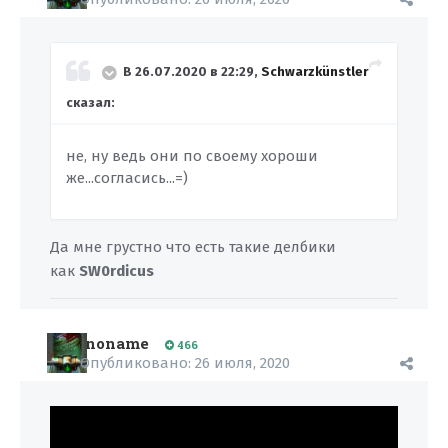
В 26.07.2020 в 22:29,
Schwarzkünstler
сказал:
не, ну ведь они по своему хороши
же...согласись...=)
Да мне грустно что есть такие делбики
как
SW0rdicus
noname
466
Опубликовано:
26 июля, 2020