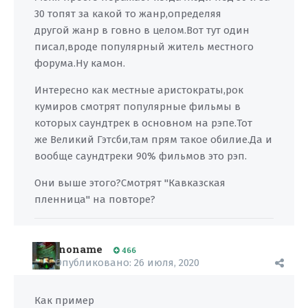
30 топят за какой то жанр,определяя
другой жанр в говно в целом.Вот тут один
писал,вроде популярный житель местного
форума.Ну камон.
Интересно как местные аристократы,рок
кумиров смотрят популярные фильмы в
которых саундтрек в основном на рэпе.Тот
же Великий Гэтсби,там прям такое обилие.Да и
вообще саундтреки 90% фильмов это рэп.
Они выше этого?Смотрят "Кавказская
пленница" на повторе?
noname
466
Опубликовано:
26 июля, 2020
Как пример