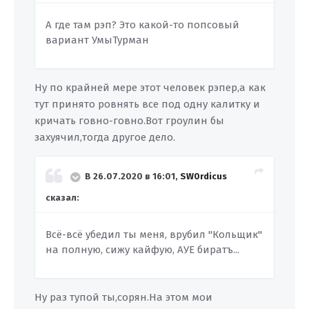
А где там рэп? Это какой-то попсовый
вариант УмыТурман
Ну по крайней мере этот человек рэпер,а как
тут принято ровнять все под одну калитку и
кричать говно-говно.Вот гроулин бы
захуячил,тогда другое дело.
В 26.07.2020 в 16:01,
SW0rdicus
сказал:
Всё-всё убедил ты меня, врубил "Кольщик"
на полную, сижу кайфую, АУЕ биратъ...
Ну раз тупой ты,сорян.На этом мои