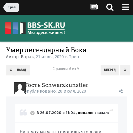
Трёп
Умер легендарный Бока...
Автор:
Барак
,
21 июля, 2020
в
Трёп
Страница 6 из 9
НАЗАД
ВПЕРЁД
Гость Schwarzkünstler
Опубликовано:
26 июля, 2020
В 26.07.2020 в 11:04,
noname
сказал:
Ну тем самым ты говоришь что люди