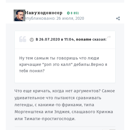
Навуходоносор
8 851
Опубликовано:
26 июля, 2020
В 26.07.2020 в 11:04,
noname
сказал:
Ну тем самым ты говоришь что люди
кричащие "рэп это калл" дебилы.Верно я
тебя понял?
Что еще кричать, когда нет аргументов? Самое
удивительное что пытаются сравнивать
легенды, с какими-то фриками, типа
Моргенштека или Элджея, слащавого Кринжа
или Тимати-простигосподи.