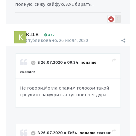
полную, сижу кайфую, АУЕ биратъ...
1
K.D.E.
477
Опубликовано:
26 июля, 2020
В 26.07.2020 в 09:34,
noname
сказал:
Не говори.Могла с таким голосом такой
гроулинг захуярить,а тут поет чет дура.
В 26.07.2020 в 13:54,
noname
сказал: