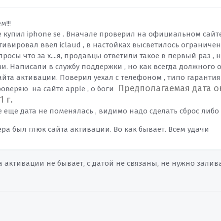
м!!!
е купил iphone se . Вначале проверил на официальном сайт
ивировал ввел iclaud , в настойках высветилось ограниченн
росы что за х....я, продавцы ответили такое в первый раз , 
и. Написали в службу поддержки , но как всегда должного 
айта активации. Поверил уехал с телефоном , типо гарантия
Предполагаемая дата о
роверяю на сайте apple , о боги
1 г.
е еще дата не поменялась , видимо надо сделать сброс либ
ера был глюк сайта активации. Во как бывает. Всем удачи
а активации не бывает, с датой не связаны, не нужно заливат