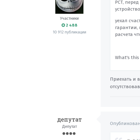
РСТ, перед
устройств
Участники
уехал сча
2 488
гарантии, 
10 912 публикации
расчета ч
What's this
Приехать и в
отсутствова
депутат
Опубликова
Депутат