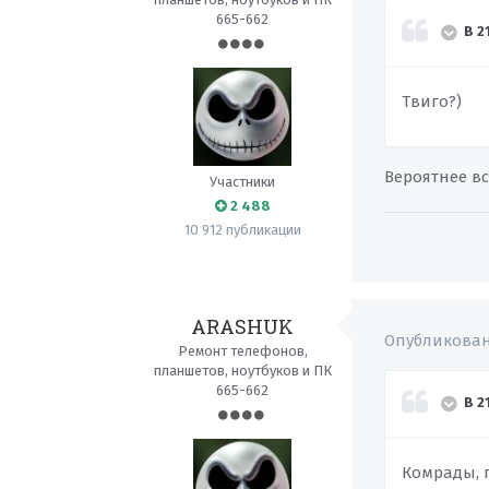
665-662
В 2
Твиго?)
Вероятнее вс
Участники
2 488
10 912 публикации
ARASHUK
Опубликова
Ремонт телефонов,
планшетов, ноутбуков и ПК
665-662
В 2
Комрады, 