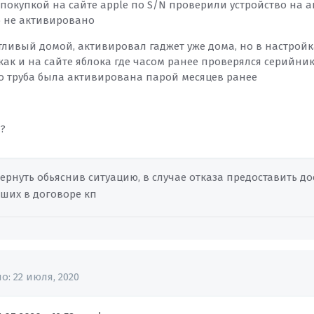
 покупкой на сайте apple по S/N проверили устройство на 
о не активировано
стливый домой, активировал гаджет уже дома, но в настрой
как и на сайте яблока где часом ранее проверялся серийник стои
то труба была активирована парой месяцев ранее
 ?
ернуть обьяснив ситуацию, в случае отказа предоставить до
вших в договоре кп
но:
22 июля, 2020