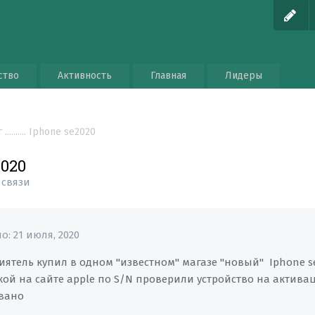
ство
Активность
Главная
Лидеры
 .......... Iphone se2020
2020
 связи
но:
21 июля, 2020
ятель купил в одном "известном" магазе "новый" Iphone se
кой на сайте apple по S/N проверили устройство на активац
вано