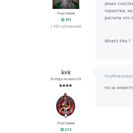
уехал счаст
гарантии, как
Участники
расчета что
151
2 586 публикаций
What's this ?
kek
Опубликова
Всегда на высоте
чо за извес
Участники
573