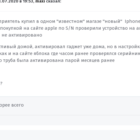
1.07.2020 в 19:53,
maxi
сказал:
приятель купил в одном "известном" магазе "новый" Iphone
 покупкой на сайте apple по S/N проверили устройство на 
о не активировано
стливый домой, активировал гаджет уже дома, но в настрой
как и на сайте яблока где часом ранее проверялся серийник стои
то труба была активирована парой месяцев ранее
 ?
орее всего