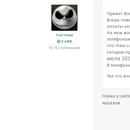
Привет Все
Вчера тож
оплаты акт
На мои воп
Участники
телефонам
2 488
что глюк с
10 912 публикации
Сегодня п
июля 202
В телефон
Так что вч
Глюка у сайт
магазом