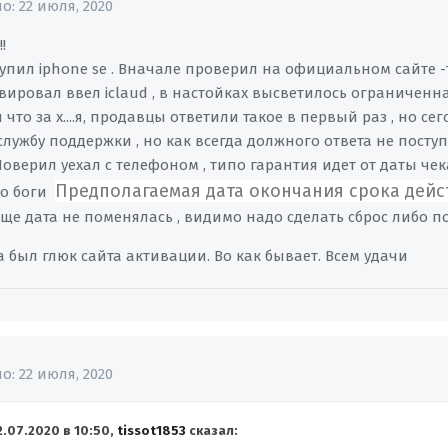
но:
22 июля, 2020
!
купил iphone se . Вначале проверил на официальном сайте 
ировал ввел iclaud , в настойках высветилось ограниченная
что за х....я, продавцы ответили такое в первый раз , но се
службу поддержки , но как всегда должного ответа не посту
оверил уехал с телефоном , типо гарантия идет от даты че
Предполагаемая дата окончания срока дейст
, о боги
еще дата не поменялась , видимо надо сделать сброс либо 
а был глюк сайта активации. Во как бывает. Всем удачи
но:
22 июля, 2020
2.07.2020 в 10:50,
tissot1853
сказал: