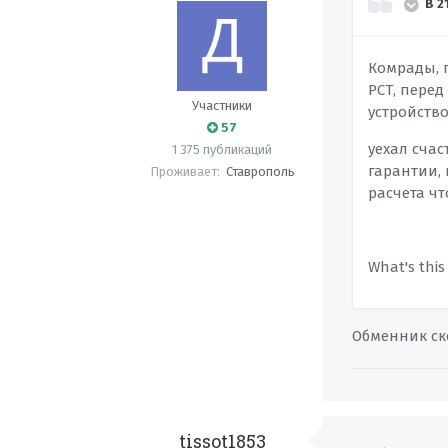
В 2
Комрады, 
РСТ, перед
Участники
устройств
57
уехал сча
1 375 публикаций
гарантии, 
Проживает:
Ставрополь
расчета ч
What's this
Обменник ск
tissot1853