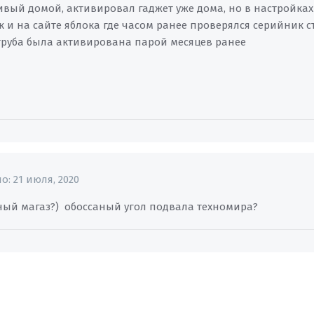
ливый домой, активировал гаджет уже дома, но в настройка
 и на сайте яблока где часом ранее проверялся серийник стоит 
 труба была активирована парой месяцев ранее
но:
21 июля, 2020
тный магаз?) обоссаный угол подвала техномира?