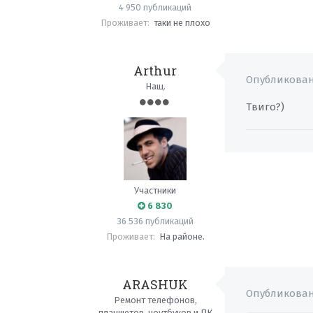
4 950 публикаций
Проживает:
таки не плохо
Arthur
Опубликова
Нащ.
Твиго?)
Участники
6 830
36 536 публикаций
Проживает:
На районе.
ARASHUK
Опубликова
Ремонт телефонов,
планшетов, ноутбуков и ПК