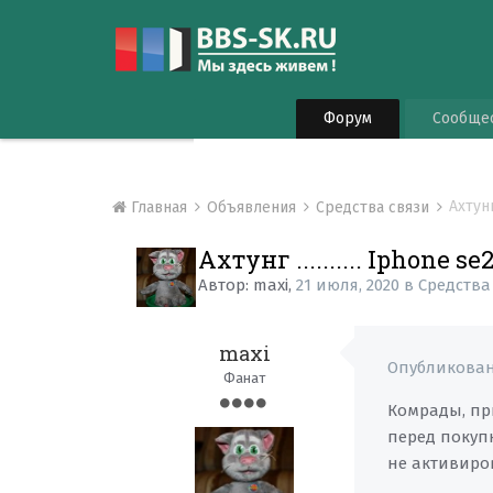
Форум
Сообще
Ахтунг
Главная
Объявления
Средства связи
Ахтунг .......... Iphone se
Автор:
maxi
,
21 июля, 2020
в
Средства
maxi
Опубликова
Фанат
Комрады, при
перед покуп
не активиро