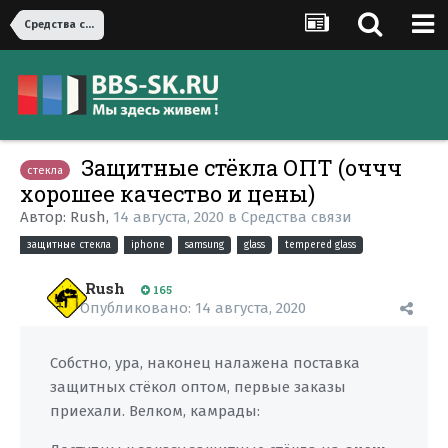
Средства связи
Защитные стёкла ОПТ (оччч
стекла
хорошее качество и цены)
Автор:
Rush
,
14 августа, 2020
в
Средства связи
защитные стекла
iphone
samsung
glass
tempered glass
Rush
165
Опубликовано:
14 августа, 2020
Собстно, ура, наконец налажена поставка
защитных стёкол оптом, первые заказы
приехали. Велком, камрады: