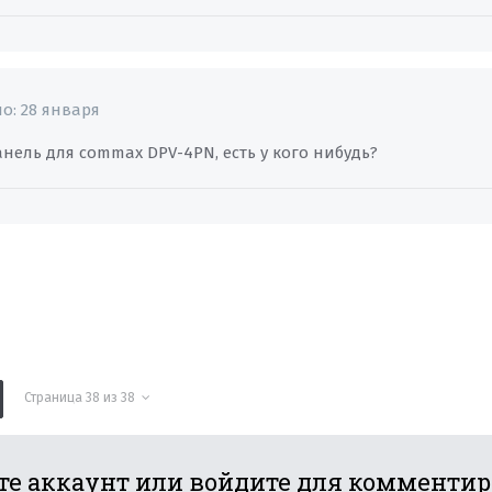
но:
28 января
нель для commax DPV-4PN, есть у кого нибудь?
Страница 38 из 38
те аккаунт или войдите для комменти