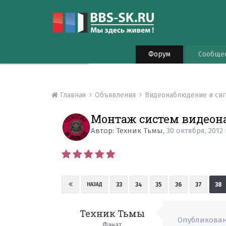
Форум
Сообще
Главная
Объявления
Видеонаблюдение и си
Монтаж систем видеона
Автор:
Техник Тьмы
,
30 октября, 2012
33
34
35
36
37
38
НАЗАД
Техник Тьмы
Опубликова
Фанат