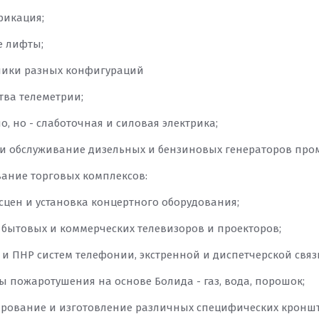
фикация;
е лифты;
ники разных конфигураций
ства телеметрии;
но, но - слаботочная и силовая электрика;
т и обслуживание дизельных и бензиновых генераторов пр
ивание торговых комплексов:
 сцен и установка концертного оборудования;
ж бытовых и коммерческих телевизоров и проекторов;
 и ПНР систем телефонии, экстренной и диспетчерской связ
ды пожаротушения на основе Болида - газ, вода, порошок;
ирование и изготовление различных специфических кроншт