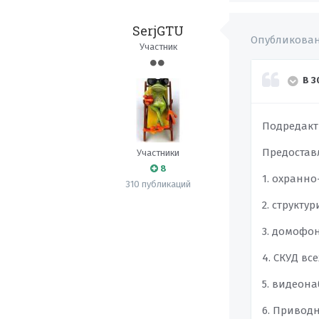
SerjGTU
Опубликова
Участник
В 3
Подредакт
Предоставл
Участники
8
1. охранн
310 публикаций
2. структ
3. домофон
4. СКУД вс
5. видеона
6. Привод