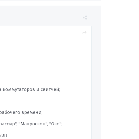
а коммутаторов и свитчей;
 рабочего времени;
ассир", "Макроскоп", "Око";
УЗП