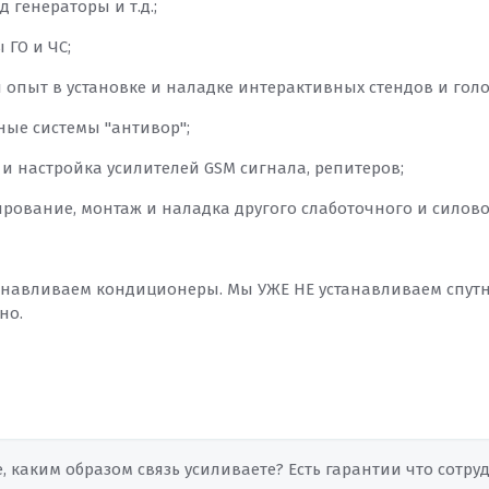
д генераторы и т.д.;
ы ГО и ЧС;
ся опыт в установке и наладке интерактивных стендов и го
ные системы "антивор";
 и настройка усилителей GSM сигнала, репитеров;
тирование, монтаж и наладка другого слаботочного и силово
анавливаем кондиционеры. Мы УЖЕ НЕ устанавливаем спут
но.
е, каким образом связь усиливаете? Есть гарантии что сотр