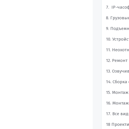
7. IP-часо
8. Грузовы
9. Подъем
10. Устрой
11. Неохот
12. Ремон
13. Озвуч
14. Сборка
15. Монта
16. Монтаж
17. Все ви
18 Проект