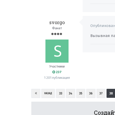
svorgo
Опубликова
Фанат
Вызывная па
Участники
237
1 201 публикация
33
34
35
36
37
38
НАЗАД
Создай