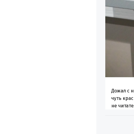
Дожал с 
чуть крас
не читате