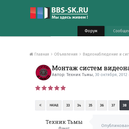
Форум
Сообще
Главная
Объявления
Видеонаблюдение и си
Монтаж систем видеона
Автор:
Техник Тьмы
,
30 октября, 2012
33
34
35
36
37
38
НАЗАД
Техник Тьмы
Опубликова
Фанат