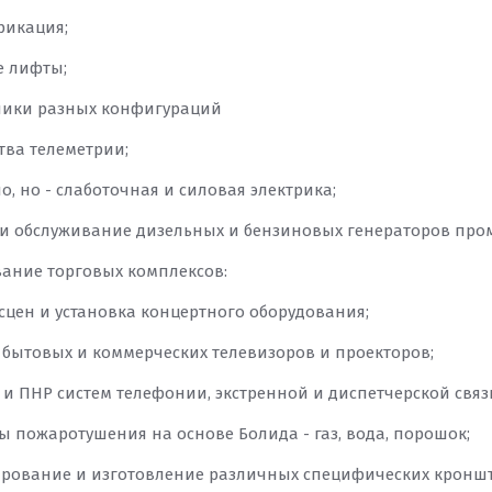
фикация;
е лифты;
ники разных конфигураций
ства телеметрии;
но, но - слаботочная и силовая электрика;
т и обслуживание дизельных и бензиновых генераторов пр
ивание торговых комплексов:
 сцен и установка концертного оборудования;
ж бытовых и коммерческих телевизоров и проекторов;
 и ПНР систем телефонии, экстренной и диспетчерской связ
ды пожаротушения на основе Болида - газ, вода, порошок;
ирование и изготовление различных специфических кроншт