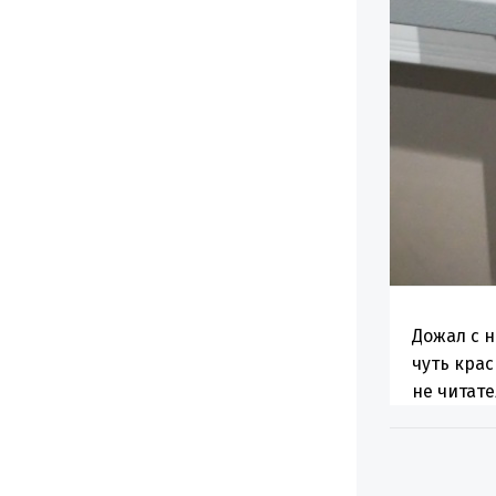
Дожал с 
чуть крас
не читате