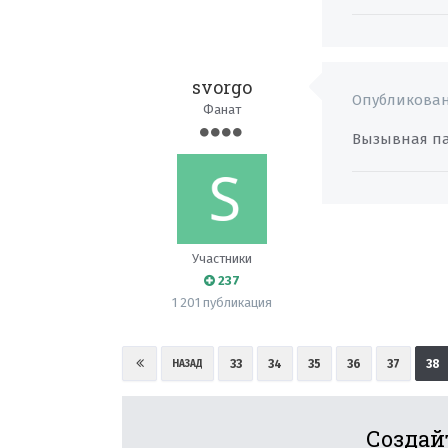
svorgo
Опубликова
Фанат
Вызывная па
Участники
237
1 201 публикация
33
34
35
36
37
38
НАЗАД
Создай