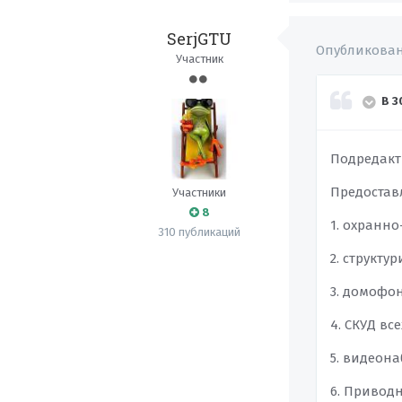
SerjGTU
Опубликова
Участник
В 3
Подредакт
Предоставл
Участники
8
1. охранн
310 публикаций
2. структ
3. домофон
4. СКУД вс
5. видеона
6. Привод