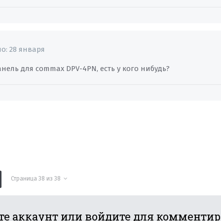
но:
28 января
нель для commax DPV-4PN, есть у кого нибудь?
Страница 38 из 38
те аккаунт или войдите для комменти