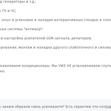
д генераторы и т.д.;
ы ГО и ЧС;
ся опыт в установке и наладке интерактивных стендов и го
ные системы "антивор";
 и настройка усилителей GSM сигнала, репитеров;
тирование, монтаж и наладка другого слаботочного и силово
анавливаем кондиционеры. Мы УЖЕ НЕ устанавливаем спут
но.
е, каким образом связь усиливаете? Есть гарантии что сотр