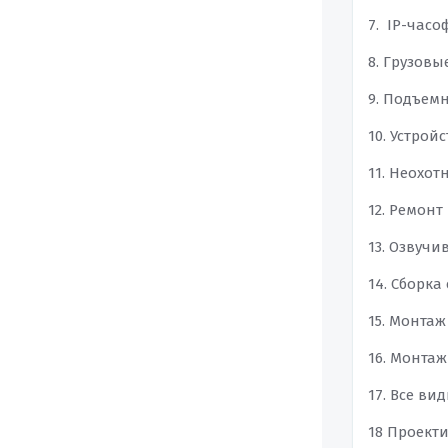
7. IP-часо
8. Грузовы
9. Подъем
10. Устрой
11. Неохот
12. Ремон
13. Озвуч
14. Сборка
15. Монта
16. Монтаж
17. Все ви
18 Проект