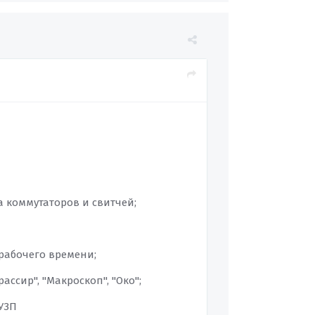
а коммутаторов и свитчей;
 рабочего времени;
ассир", "Макроскоп", "Око";
УЗП