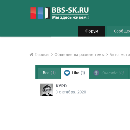
Форум
Сообще
Главная
Общение на разные темы
Авто, мот
Все
(1)
Like
(1)
Спасибо
(0)
NYPD
3 октября, 2020