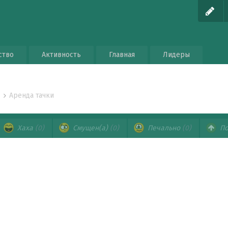
ство
Активность
Главная
Лидеры
Аренда тачки
о
Хаха
(0)
Смущен(а)
(0)
Печально
(0)
По