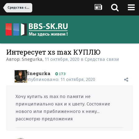
Средства связи
Интересует xs max КУПЛЮ
Автор:
Snegurka
,
11 октября, 2020
в
Средства связи
Snegurka
173
Опубликовано:
11 октября, 2020
Хочу купить xs max по памяти не
принципиально как и к цвету. Состояние
нового или приближенного к нему...
рассмотрю предложения