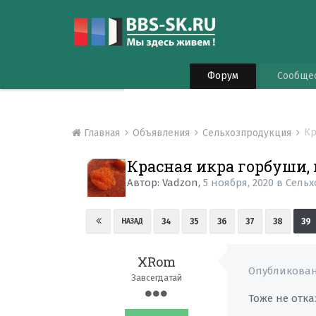
Форум
Сообще
Кр
Главная
Объявления
Сельхозпродукция
Красная икра горбуши, 
Автор:
Vadzon
,
5 ноября, 2020
в
Сельх
34
35
36
37
38
39
НАЗАД
XRom
Опубликова
Завсегдатай
Тоже не отказ