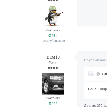
.
Участники
184
1 213 публикации
DIM13
Опубликова
Фанат
В 2
Цена 5300р
Участники
154
Два по 250гр