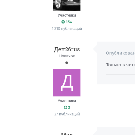
Участники
154
1 210 публикаций
Ден26rus
Опубликова
Новичок
Только в чет
Участники
3
27 публикаций
Мax