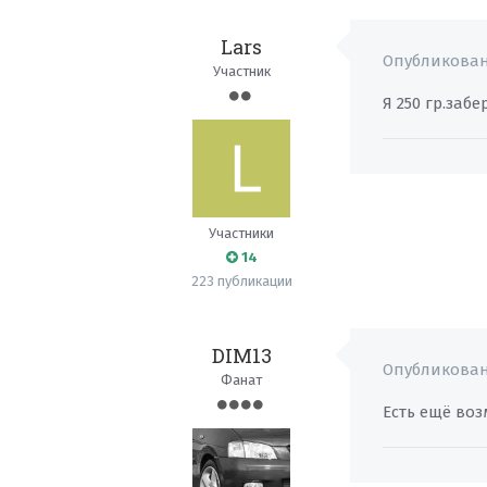
Lars
Опубликова
Участник
Я 250 гр.заб
Участники
14
223 публикации
DIM13
Опубликова
Фанат
Есть ещё воз