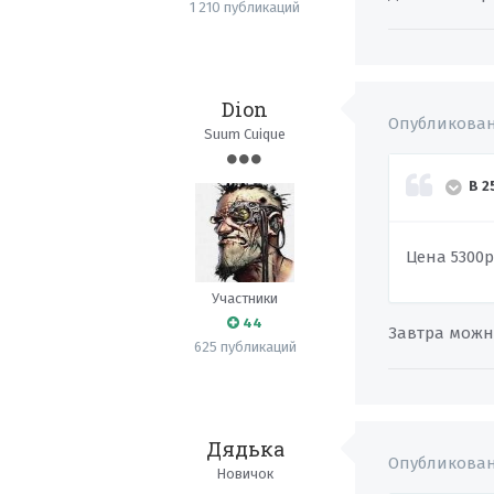
1 210 публикаций
Dion
Опубликова
Suum Cuique
В 2
Цена 5300р
Участники
44
Завтра можно
625 публикаций
Дядька
Опубликова
Новичок