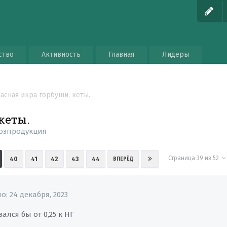
ство
Активность
Главная
Лидеры
асная икра горбуши, кеты.
кеты.
озпродукция
Страница 39 из 52
40
41
42
43
44
ВПЕРЁД
но:
24 декабря, 2023
ался бы от 0,25 к НГ