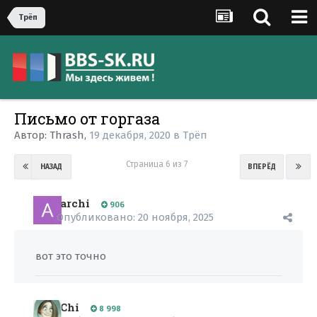
Трёп
Письмо от горгаза
Автор:
Thrash
,
19 декабря, 2020
в
Трёп
Страница 6 из 7
НАЗАД
ВПЕРЁД
archi
906
Опубликовано:
20 ноября, 2025
вот это точно
Chi
8 998